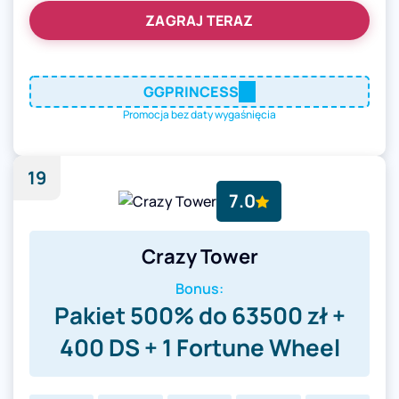
ZAGRAJ TERAZ
GGPRINCESS
Promocja bez daty wygaśnięcia
19
7.0
Crazy Tower
Bonus:
Pakiet 500% do 63500 zł +
400 DS + 1 Fortune Wheel