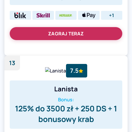
+1
ZAGRAJ TERAZ
13
7.5
Lanista
Bonus:
125% do 3500 zł + 250 DS + 1
bonusowy krab