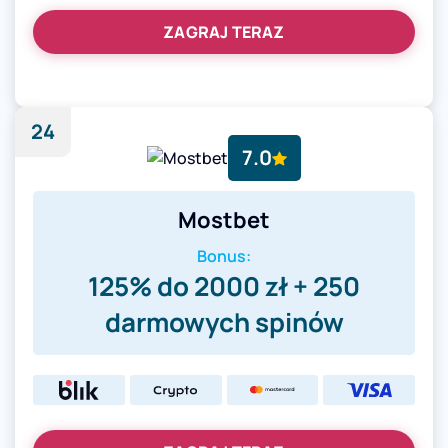
ZAGRAJ TERAZ
24
7.0
Mostbet
Bonus:
125% do 2000 zł + 250
darmowych spinów