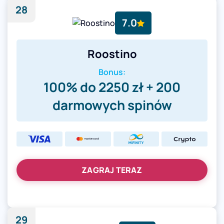
28
7.0
Roostino
Bonus:
100% do 2250 zł + 200
darmowych spinów
ZAGRAJ TERAZ
29