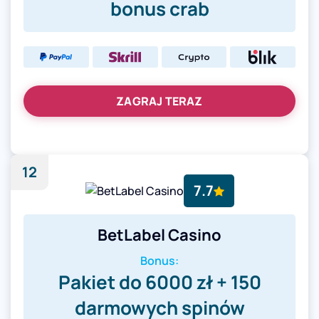
bonus crab
ZAGRAJ TERAZ
12
7.7
BetLabel Casino
Bonus:
Pakiet do 6000 zł + 150
darmowych spinów