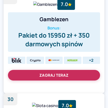
7.0
Gamblezen
Bonus:
Pakiet do 15950 zł + 350
darmowych spinów
+2
ZAGRAJ TERAZ
30
7.0