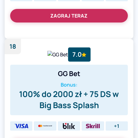
ZAGRAJ TERAZ
18
7.0
GG Bet
Bonus:
100% do 2000 zł + 75 DS w
Big Bass Splash
+1