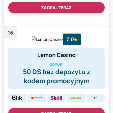
ZAGRAJ TERAZ
16
7.0
Lemon Casino
Bonus:
50 DS bez depozytu z
kodem promocyjnym
+1