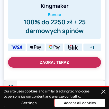
Kingmaker
Bonus:
100% do 2250 zł + 25
darmowych spinów
+1
ZAGRAJ TERAZ
32
Our site uses
cookies
and similar tracking technologies
7.0
to personalize our content and analyze our traffic.
Settings
Accept all cookies
JetTon casino