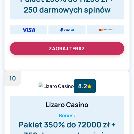
250 darmowych spinów
ZAGRAJ TERAZ
10
8.2
Lizaro Casino
Bonus:
Pakiet 350% do 72000 zł +