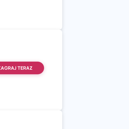
ZAGRAJ TERAZ