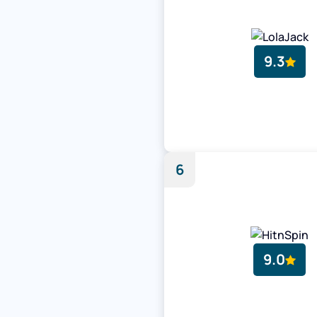
9.3
6
9.0