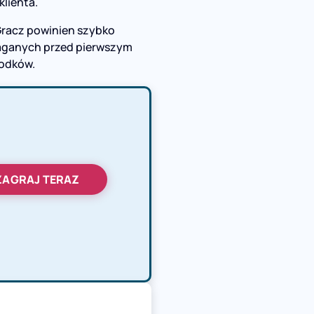
klienta.
Gracz powinien szybko
maganych przed pierwszym
rodków.
ZAGRAJ TERAZ