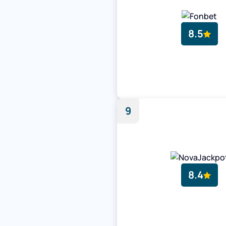
8.5
9
8.4