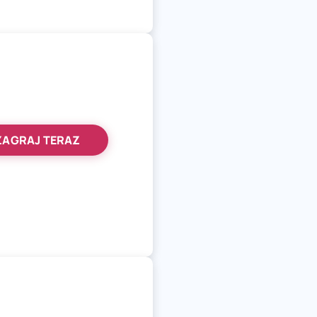
ZAGRAJ TERAZ